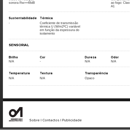
sonora Rw>=48dB
ao fogo: Clas
A1
Sustentabilidade
Térmica
-
Coeficiente de transmissão
térmica U (W/m2ºC) variável
em função da espessura do
isolamento
SENSORIAL
Brilho
Cor
Dureza
Odor
N/A
-
N/A
N/A
Temperatura
Textura
Transparência
N/A
N/A
Opaco
Sobre
|
Contactos
|
Publicidade