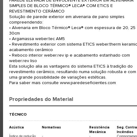
PAREDE ELEVADA DE ENVOLVENTE EXTERIOR EM ALVENARIA
SIMPLES DE BLOCO TÉRMICO® LECA® COM ETICS E
REVESTIMENTO CERÂMICO
Solução de parede exterior em alvenaria de pano simples
compreendendo:
• Alvenaria em Bloco Térmico® Leca® com espessura de 20, 25
30cm
• Argamassa weber.tec AM5
• Revestimento exterior com sistema ETICS weber.therm kerami
acabamento cerâmico
• Reboco interior weber.rev ip e acabamento estanhado com
weber.rev liso
Esta solução alia as vantagens do sistema ETICS à tradição do
revestimento cerâmico, resultando numa solução robusta e com
uma grande possibilidade de variações estéticas.
Para saber mais consulte www.paredeseficientes.com
Propriedades do Material
TÉCNICO
Acústica
Normativas
Resistência
Seg. Contra
Mecânica
Incêndios
Índice de redução
-
-
Comportamen