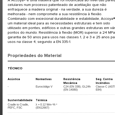
A Accoya® é uma madeira que foi modificada ao nível das pare
celulares num processo patenteado de acetilação que não
enfraquece a madeira original - na verdade, a sua dureza é
melhorada - nem compromete a sua resistência à flexão.
Combinado com excecional durabilidade e estabilidade, Accoya
um material ideal para as necessidades estruturais e tem sido
utilizado em pontes, edifícios e outras grandes estruturas em vá
pontos do mundo. Resistência à flexão (MOR) superior a 24 MPa
garantia de 50 anos para usos nas classes 1, 2 e 3 e 25 anos pa
usos na classe 4, segundo a EN 335-1.
Propriedades do Material
TÉCNICO
Acústica
Normativas
Resistência
Seg. Contra
Mecânica
Incêndios
-
Eurocódigo V
C24 (EN 338); GL24h
Classe C (AS
(EN 14080)
E84)
Sustentabilidade
Térmica
Cradle to Cradle,
λ = 0.12 Wm-¹K-¹
PEFC, FSC
(EN12667)