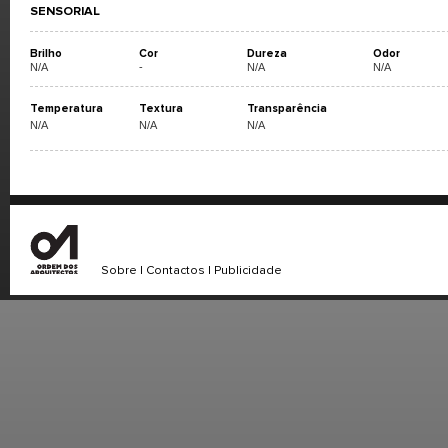
SENSORIAL
Brilho
Cor
Dureza
Odor
N/A
-
N/A
N/A
Temperatura
Textura
Transparência
N/A
N/A
N/A
Sobre
|
Contactos
|
Publicidade