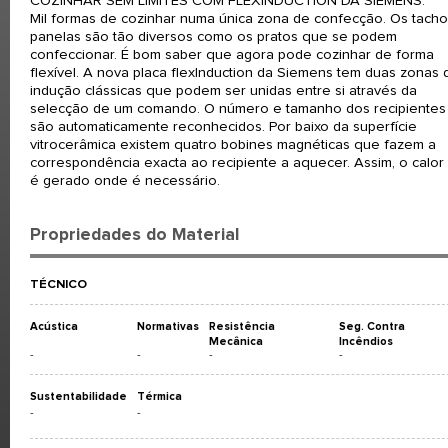
COZINHAR SEM LIMITES COM FLEXINDUCTION DA SIEMENS.
Mil formas de cozinhar numa única zona de confecção. Os tacho
panelas são tão diversos como os pratos que se podem
confeccionar. É bom saber que agora pode cozinhar de forma
flexível. A nova placa flexInduction da Siemens tem duas zonas 
indução clássicas que podem ser unidas entre si através da
selecção de um comando. O número e tamanho dos recipientes
são automaticamente reconhecidos. Por baixo da superfície
vitrocerâmica existem quatro bobines magnéticas que fazem a
correspondência exacta ao recipiente a aquecer. Assim, o calor
é gerado onde é necessário.
Propriedades do Material
TÉCNICO
Acústica
Normativas
Resistência
Seg. Contra
Mecânica
Incêndios
-
-
-
-
Sustentabilidade
Térmica
-
-