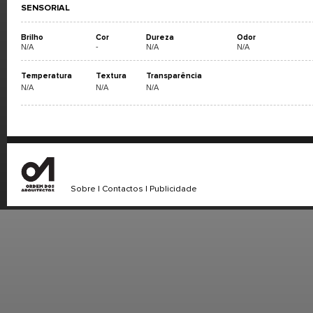
SENSORIAL
Brilho
Cor
Dureza
Odor
N/A
-
N/A
N/A
Temperatura
Textura
Transparência
N/A
N/A
N/A
Sobre
|
Contactos
|
Publicidade