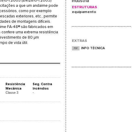
810-1:2005 (EN12810-1:2003)
Indústria
icitações a que um andaime pode
ESTRUTURAS
 acessórios, como por exemplo
equipamento
escadas exteriores, etc., permite
ldades de montagens difíceis.
ime FA-48® são fabricados em
s confere uma extrema resistência
revestimento de 80 μm
EXTRAS
po de vida útil.
INFO TÉCNICA
PDF
Resistência
Seg. Contra
Mecânica
Incêndios
Classe 3
-