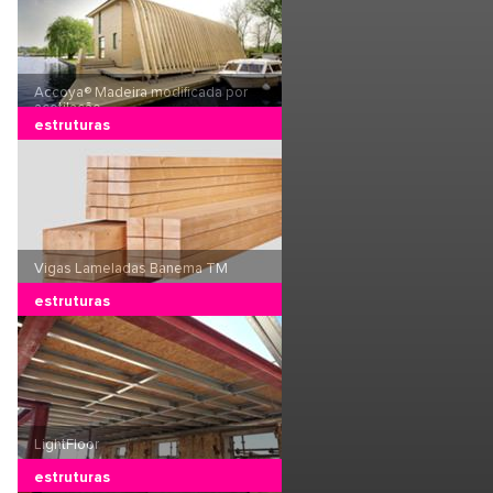
Accoya® Madeira modificada por
acetilação
estruturas
Vigas Lameladas Banema TM
estruturas
LightFloor
estruturas