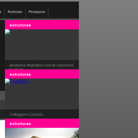
a
Notícias
Pesquisa
estruturas
Andaime Multidireccional Universal
System
estruturas
Cofragem Combro
estruturas