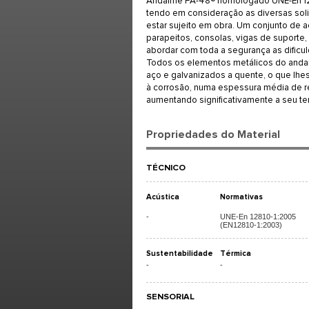
Andaime FA-48® homologado UNE-En 12
tendo em consideração as diversas sol
estar sujeito em obra. Um conjunto de
parapeitos, consolas, vigas de suporte, 
abordar com toda a segurança as dificu
Todos os elementos metálicos do anda
aço e galvanizados a quente, o que lhe
à corrosão, numa espessura média de 
aumentando significativamente a seu tem
Propriedades do Material
TÉCNICO
Acústica
Normativas
-
UNE-En 12810-1:2005
(EN12810-1:2003)
Sustentabilidade
Térmica
-
-
SENSORIAL